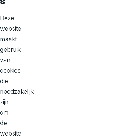
s
c
Deze
website
e
maakt
gebruik
van
De
cookies
Succesformule
die
voor
noodzakelijk
Retailers
zijn
om
de
Composable C
website