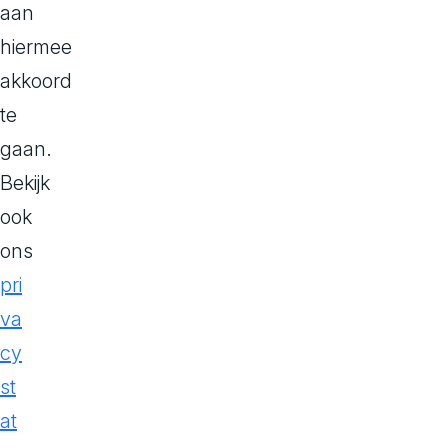
aan
nieuw?
ll
hiermee
Begin
akkoord
e
hier!
te
s
gaan.
o
Bekijk
ook
v
ons
e
pri
va
r
cy
C
st
o
at