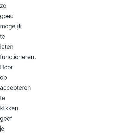
bouwen. In pla
zo
individuele, ge
goed
wensen. Denk
mogelijk
voorraadbehee
te
elkaar gekoppe
laten
veranderingen
functioneren.
Door
We laten je zie
op
is, redenen 
accepteren
en hoe je de o
te
geschreven co
klikken,
geef
je
A
Helemaal