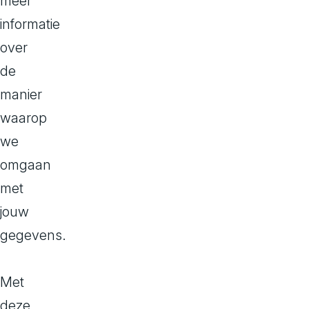
meer
o
informatie
m
over
m
de
manier
e
waarop
r
we
omgaan
c
met
e
jouw
gegevens.
Met
deze