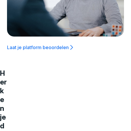
Laat je platform beoordelen
H
er
k
e
n
je
d