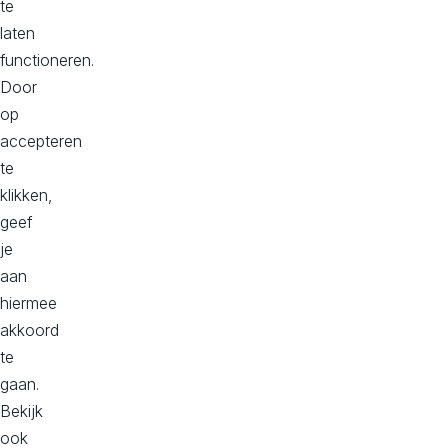
te
digitaal
laten
vraagstuk
functioneren.
en
Door
zoek
op
advies
accepteren
te
N
klikken,
e
geef
e
m
je
c
aan
o
hiermee
n
t
akkoord
a
te
c
gaan.
t
o
Bekijk
p
ook