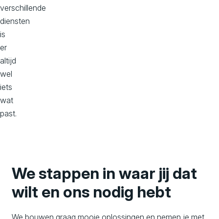
verschillende
diensten
is
er
altijd
wel
iets
wat
past.
We stappen in waar jij dat
wilt en ons nodig hebt
We bouwen graag mooie oplossingen en nemen je met