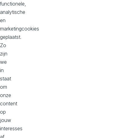
functionele,
Dorpstraat 50-B
analytische
2396 HC
en
Koudekerk aan den Rijn
marketingcookies
Bekijk op maps
geplaatst.
Zo
Kantoor Zuid, Donna
zijn
Philitelaan 57, 2e verdieping
we
5617 AK
in
Eindhoven
staat
Bekijk op maps
om
onze
content
op
Over Aviva Solutions
jouw
Lees hier onze privacy statement
interesses
Cookievoorkeuren
af