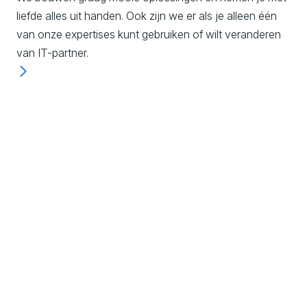
liefde alles uit handen. Ook zijn we er als je alleen één
van onze expertises kunt gebruiken of wilt veranderen
van IT-partner.
Experience & Design
We digitaliseren processen, producten en
diensten door het ontwerpen van de beste
klantervaringen om jouw digitale business te
laten groeien.
Ontdek meer