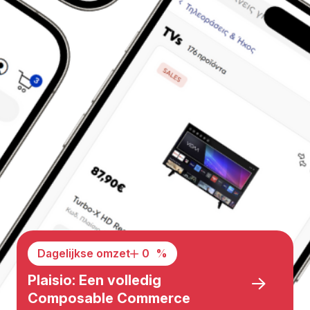
Dagelijkse omzet
32
%
Plaisio: Een volledig
Composable Commerce