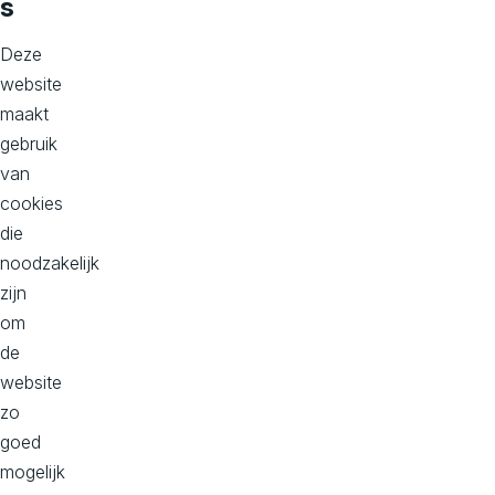
resultaat
s
halen
Deze
uit
website
mijn
maakt
website
gebruik
van
Ik
cookies
wil
die
mijn
noodzakelijk
online
zijn
dienstverlening
om
slimmer
de
maken
website
zo
Ik
goed
heb
mogelijk
een