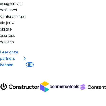
c
designen van
next-level
e
klantervaringen
die jouw
s
digitale
business
bouwen.
,
Leer onze
E
partners
kennen
Pauseer
x
p