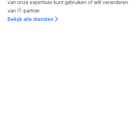
van onze expertises kunt gebruiken of wilt veranderen
l
van IT-partner.
Bekijk alle diensten
,
K
Experience & Design
n
We digitaliseren processen, producten en
diensten door het ontwerpen van de beste
o
klantervaringen om jouw digitale business te
laten groeien.
Ontdek meer
w
l