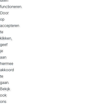
o
laten
V
in
functioneren.
d
n
Door
jo
op
u
w
accepteren
t
id
te
e
klikken,
al
i
e
geef
s
je
ol
n
u
aan
ti
hiermee
o
u
akkoord
n
te
gaan.
o
Bekijk
ook
ons