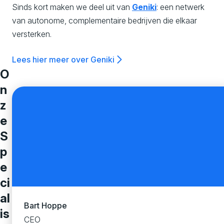
s
Sinds kort maken we deel uit van
Geniki
: een netwerk
van autonome, complementaire bedrijven die elkaar
versterken.
i
Lees hier meer over Geniki
o
O
n
n
z
e
,
S
p
C
e
ci
u
al
Bart Hoppe
is
CEO