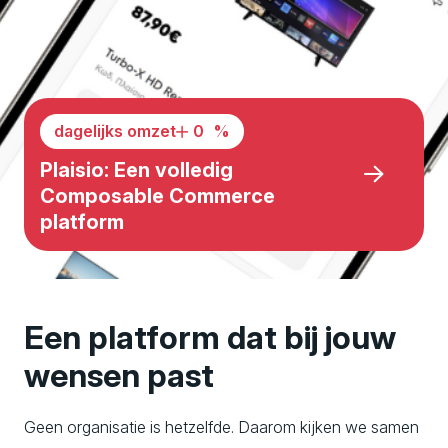
e
r
f
dagelijks omzet
32
%
Plaisio: Een volledig
o
Composable Commerce
platform
r
m
Een platform dat bij jouw
a
wensen past
Geen organisatie is hetzelfde. Daarom kijken we samen