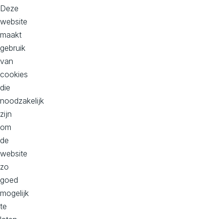
t
één
Deze
aanpak
website
i
maakt
Slimme
gebruik
tech
o
van
die
cookies
schaalt
die
n
noodzakelijk
Bewezen
zijn
s
digitale
om
expertise
de
,
website
zo
Partner
goed
in
C
mogelijk
groei
te