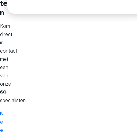
s
te
n
t
Kom
direct
o
in
contact
m
met
een
e
van
onze
60
r
specialisten!
j
N
e
e