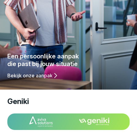
,
C
o
Een persoonlijke aanpak
die past bij jouw situatie
n
Bekijk onze aanpak
v
Geniki
e
r