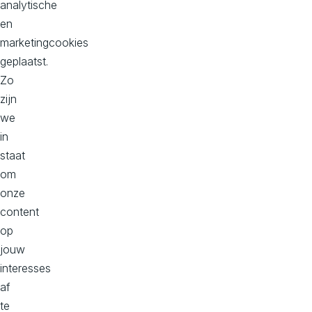
analytische
en
Kantoor Zuid, Donna
marketingcookies
Philitelaan 57, 2e verdieping
geplaatst.
5617 AK
Zo
Eindhoven
zijn
Bekijk op maps
we
in
staat
om
Over Aviva Solutions
onze
Lees hier onze privacy statement
content
Cookievoorkeuren
op
jouw
interesses
af
te