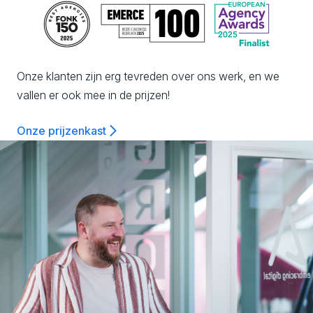
c
h
n
Onze klanten zijn erg tevreden over ons werk, en we
vallen er ook mee in de prijzen!
o
Onze prijzenkast
l
o
g
y