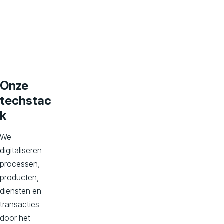
l
i
n
Onze
e
techstac
k
s
We
digitaliseren
u
processen,
producten,
c
diensten en
transacties
door het