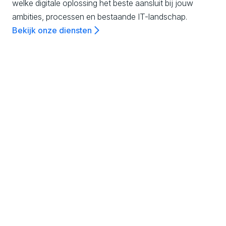
n
welke digitale oplossing het beste aansluit bij jouw
ambities, processen en bestaande IT-landschap.
c
Bekijk onze diensten
e
,
All-in-one DXP
Combineer contentmanagement, digital
C
marketing en zelfs e-commerce vanuit één
platform en profiteer van naadloze
o
samenwerking tussen alle functionaliteiten.
Ontdek meer
m
m