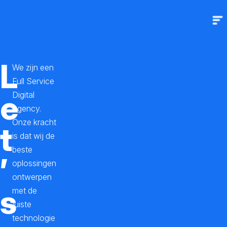
O
Sl
m
m
A
v
L
We zijn een
i
Full Service
v
e
Digital
Agency.
a
Onze kracht
t
S
is dat wij de
o
beste
’
l
oplossingen
ontwerpen
u
s
met de
t
juiste
i
technologie