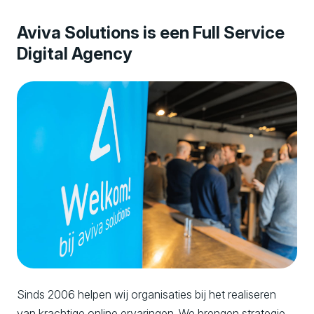
e
Aviva Solutions is een Full Service
r
Digital Agency
i
e
n
c
e
s
Sinds 2006 helpen wij organisaties bij het realiseren
van krachtige online ervaringen. We brengen strategie,