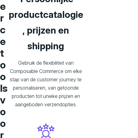
e
productcatalogie
r
c
, prijzen en
e
shipping
t
o
Gebruik de flexibiliteit van
Composable Commerce om elke
o
stap van de customer journey te
ls
personaliseren, van getoonde
producten tot unieke prijzen en
v
aangeboden verzendopties.
o
o
r