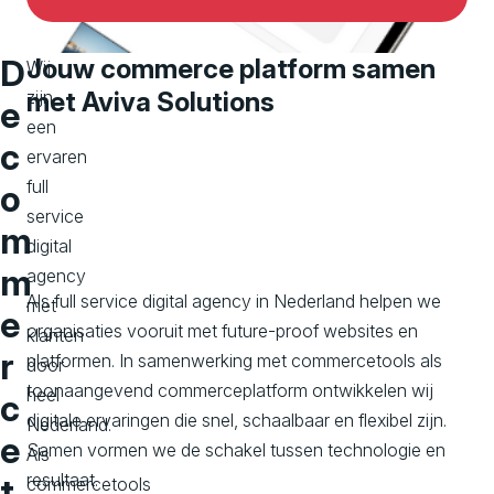
D
Jouw commerce platform samen
Wij
zijn
met Aviva Solutions
e
een
c
ervaren
full
o
service
m
digital
m
agency
Als full service digital agency in Nederland helpen we
met
e
organisaties vooruit met future-proof websites en
klanten
r
platformen. In samenwerking met commercetools als
door
toonaangevend commerceplatform ontwikkelen wij
heel
c
digitale ervaringen die snel, schaalbaar en flexibel zijn.
Nederland.
e
Samen vormen we de schakel tussen technologie en
Als
resultaat.
t
commercetools