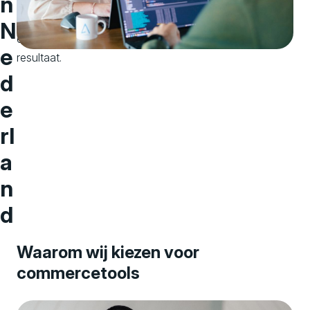
n
op
samenwerking
N
en
e
resultaat.
d
e
rl
a
n
d
Waarom wij kiezen voor
commercetools