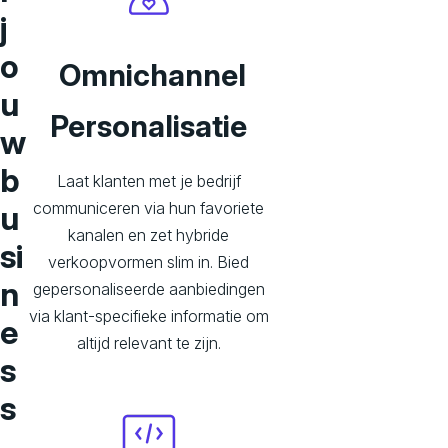
j
o
Omnichannel
u
Personalisatie
w
b
Laat klanten met je bedrijf
communiceren via hun favoriete
u
kanalen en zet hybride
si
verkoopvormen slim in. Bied
n
gepersonaliseerde aanbiedingen
via klant-specifieke informatie om
e
altijd relevant te zijn.
s
s