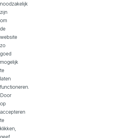
integratie en training
noodzakelijk
zijn
We ondersteunen klanten in heel de Benelux met het
om
opzetten van commercetools als commerceplatform.
de
website
zo
goed
mogelijk
te
laten
functioneren.
Door
op
accepteren
te
Je wilt jouw klanten een
klikken,
sterke digitale ervaring
geef