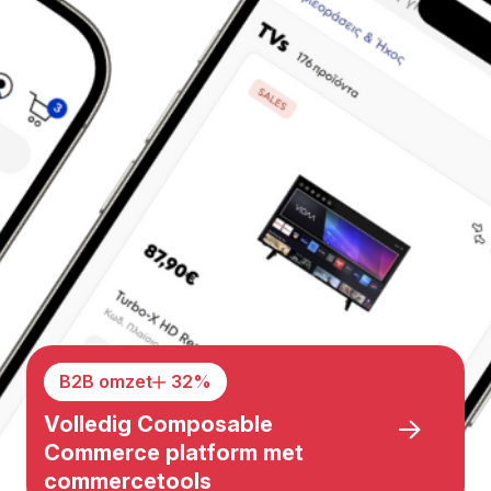
B2B omzet
32
%
Volledig Composable
Commerce platform met
commercetools