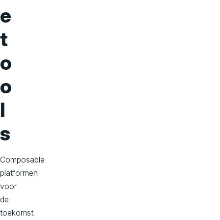
o
e
n
t
s
o
o
l
s
Composable
platformen
voor
de
toekomst.