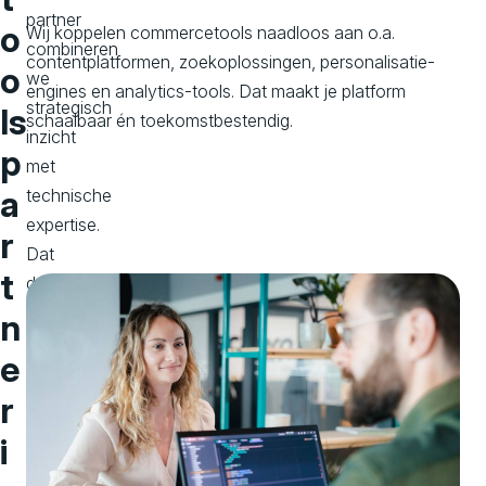
partner
o
Wij koppelen commercetools naadloos aan o.a.
combineren
contentplatformen, zoekoplossingen, personalisatie-
o
we
engines en analytics-tools. Dat maakt je platform
strategisch
ls
schaalbaar én toekomstbestendig.
inzicht
p
met
a
technische
expertise.
r
Dat
t
doen
we
n
met
e
een
r
pragmatische
aanpak,
i
gebaseerd