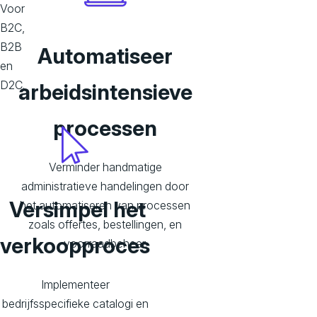
Voor
B2C,
B2B
Automatiseer
en
D2C.
arbeidsintensieve
processen
Verminder handmatige
administratieve handelingen door
Versimpel het
het automatiseren van processen
zoals offertes, bestellingen, en
verkoopproces
voorraadbeheer.
Implementeer
bedrijfsspecifieke catalogi en