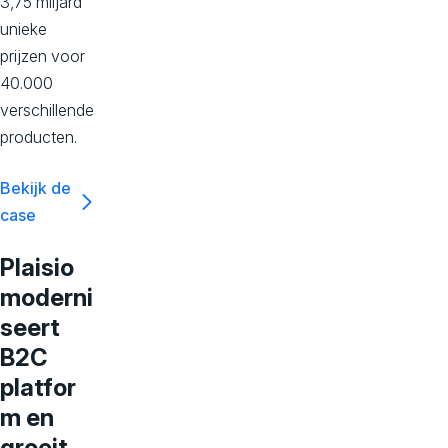
3,75 miljard
unieke
prijzen voor
40.000
verschillende
producten.
Bekijk de
case
Plaisio
moderni
seert
B2C
platfor
m en
groeit