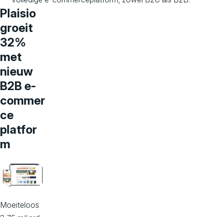
Plaisio
groeit
32%
met
nieuw
B2B e-
commer
ce
platfor
m
Moeiteloos