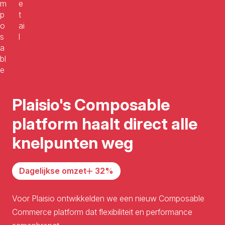
m
e
p
t
o
ai
s
l
a
bl
e
Plaisio's Composable
platform haalt direct alle
knelpunten weg
Dagelijkse omzet
32
%
Voor Plaisio ontwikkelden we een nieuw Composable
Commerce platform dat flexibiliteit en performance