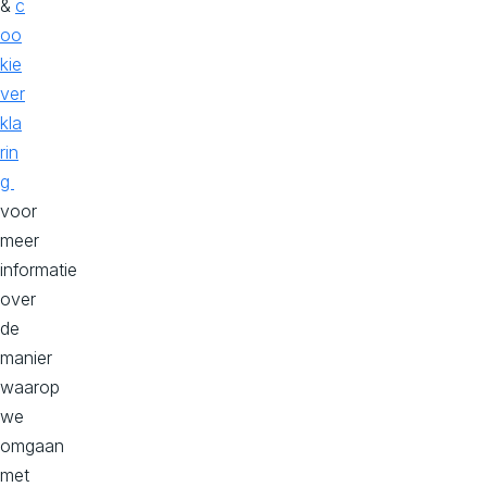
al
&
c
Leo Wessels
is
oo
Projectmanager
te
kie
ver
n
kla
Het
rin
talent
g
achter
voor
de
meer
schermen
informatie
over
de
manier
waarop
we
Schrijf je in voor onze
omgaan
nieuwsbrief
met