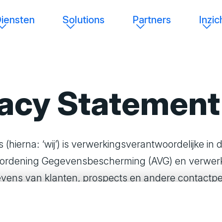
iensten
Solutions
Partners
Inzic
vacy Statement
 (hierna: ‘wij’) is verwerkingsverantwoordelijke in 
ordening Gegevensbescherming (AVG) en verwer
ens van klanten, prospects en andere contactpe
nze bezoekers zo goed mogelijk te helpen en onze 