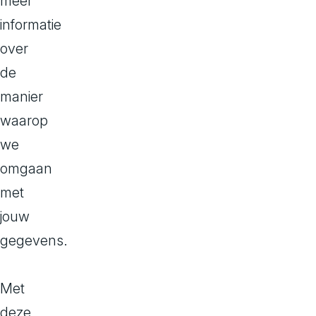
meer
het onderho
informatie
mail en soci
over
Daarnaast ver
de
administratie,
manier
administratiev
waarop
we
Grondslagen
omgaan
Wij verwerken
met
Uitvoering 
jouw
dienstverle
gegevens.
Wettelijke v
fiscale en 
Met
Gerechtvaar
deze