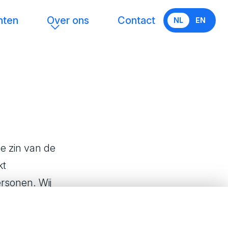
hten
Over ons
Contact
NL
EN
de zin van de
kt
rsonen. Wij
doelstellingen