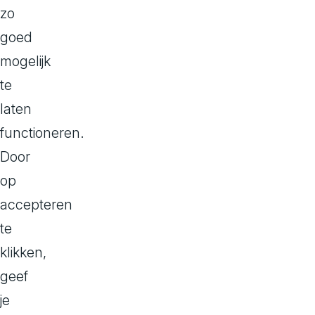
Telefoonn
zo
E-mailadres
goed
Geslacht
mogelijk
Functietitel
te
Contactges
laten
Deelnamedet
functioneren.
Gegevens die
Door
contact- of 
op
accepteren
Websitebezo
te
Wanneer je onz
klikken,
volgende per
geef
IP-adres
je