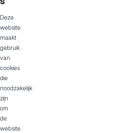
s
info@avivasolu
Deze
https://avivas
website
Telefoonnumme
maakt
Btw-nr.: NL85
Welke p
gebruik
van
Wij verwerke
cookies
die
Klanten en p
noodzakelijk
Van klanten e
zijn
persoonsgege
om
Voor- en a
de
Adres, woo
website