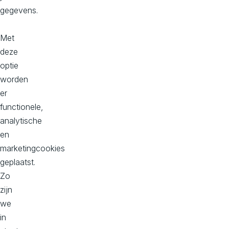
Koudekerk aan den Rijn
gegevens.
Bekijk op maps
Met
deze
Kantoor Zuid, Donna
optie
Philitelaan 57, 2e verdieping
worden
5617 AK
er
Eindhoven
functionele,
Bekijk op maps
analytische
en
marketingcookies
geplaatst.
Over Aviva Solutions
Zo
Lees hier onze privacy statement
zijn
Cookievoorkeuren
we
in