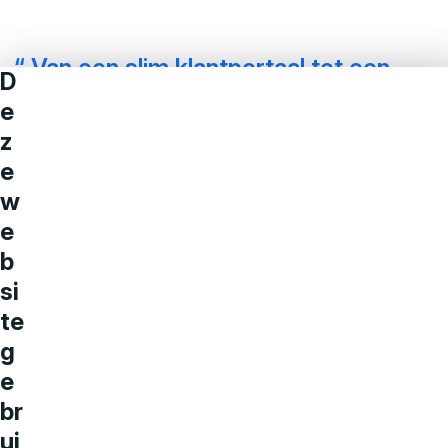
Van een slim klantportaal tot een
D
complexe integratie of volledig
e
nieuwe webapplicatie: met
z
maatwerk maken we digitale
e
ambities concreet. We bouwen
w
oplossingen die processen
e
versnellen, gebruikers helpen en
b
organisaties meer grip geven op hun
si
digitale dienstverlening.
te
g
Jan-Willem de Bruyn
e
Software Developer Aviva Solutions
br
ui