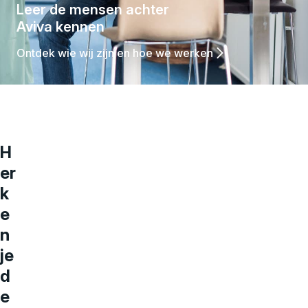
Leer de mensen achter
Aviva kennen
Ontdek wie wij zijn en hoe we werken
H
er
k
e
n
je
d
e