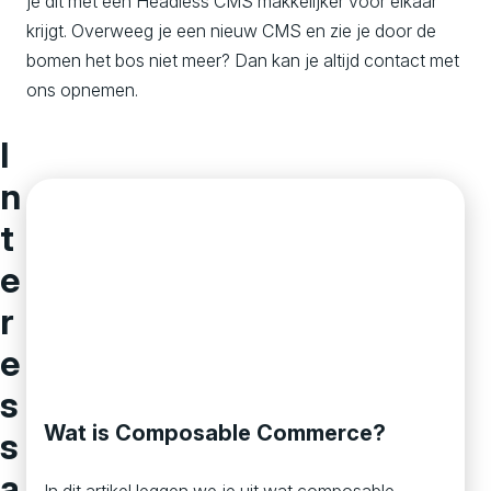
je dit met een Headless CMS makkelijker voor elkaar
krijgt. Overweeg je een nieuw CMS en zie je door de
bomen het bos niet meer? Dan kan je altijd contact met
ons opnemen.
I
n
t
e
r
e
s
Wat is Composable Commerce?
s
a
In dit artikel leggen we je uit wat composable