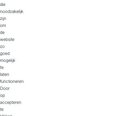
die
best
noodzakelijk
passende
zijn
technische
om
oplossing
de
die
website
ondersteunend
zo
is
goed
aan
mogelijk
je
te
business
laten
doelstellingen.
functioneren.
Benieuwd
Door
naar
op
hoe
accepteren
wij
te
dit