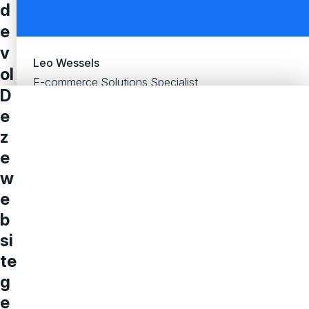
d
e
v
Leo Wessels
ol
E-commerce Solutions Specialist
g
D
e
e
z
n
e
d
w
e
e
st
b
a
si
p
te
?
g
Een
e