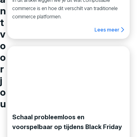
n
commerce is en hoe dit verschilt van traditionele
commerce platformen.
t
Lees meer
v
o
o
r
j
o
u
Schaal probleemloos en
voorspelbaar op tijdens Black Friday