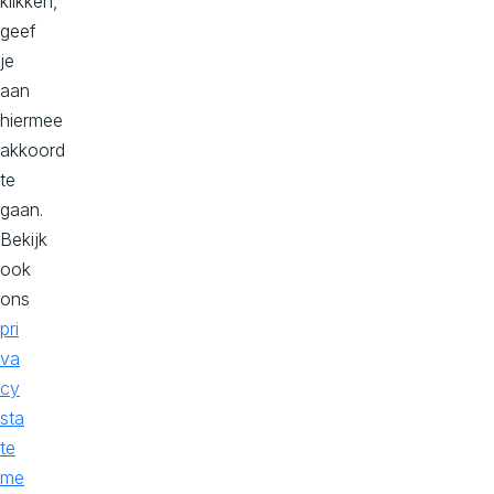
klikken,
aanpakken?
geef
B
je
e
aan
g
hiermee
i
akkoord
n
te
h
gaan.
e
Bekijk
t
ook
g
ons
e
pri
s
va
p
cy
r
sta
e
te
k
me