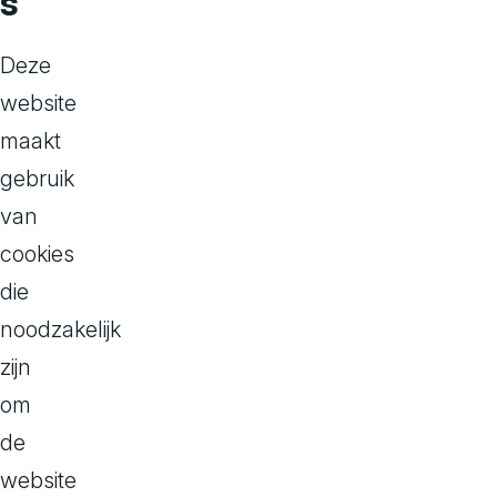
s
Bevrijd je bedrijf: Z
Deze
een vendor lock-in
website
maakt
gebruik
van
cookies
die
noodzakelijk
Een ve
zijn
om
de
Soms sluit je ee
website
vlekkeloos te 