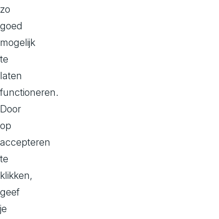
zo
schalen, exper
goed
eens zo handig
mogelijk
met de vendor 
Is een 
te
laten
functioneren.
Een vendor lock
Door
je leverancier
op
schakelen en 
accepteren
communiceren, 
te
kennis heeft o
klikken,
enkele levera
geef
bij te houden
je