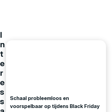
I
n
t
e
r
e
s
Schaal probleemloos en
s
voorspelbaar op tijdens Black Friday
a