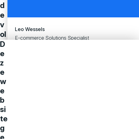
d
e
v
Leo Wessels
ol
E-commerce Solutions Specialist
g
D
e
e
z
n
e
d
w
e
e
st
b
a
si
p
te
?
g
Een
e