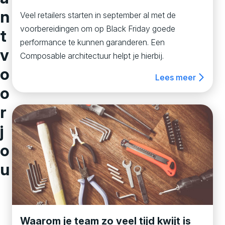
n
Veel retailers starten in september al met de
voorbereidingen om op Black Friday goede
t
performance te kunnen garanderen. Een
v
Composable architectuur helpt je hierbij.
o
Lees meer
o
r
j
o
u
Waarom je team zo veel tijd kwijt is