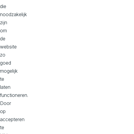
die
best
noodzakelijk
passende
zijn
technische
om
oplossing
de
die
website
ondersteunend
zo
is
goed
aan
mogelijk
je
te
business
laten
doelstellingen.
functioneren.
Benieuwd
Door
naar
op
hoe
accepteren
wij
te
dit