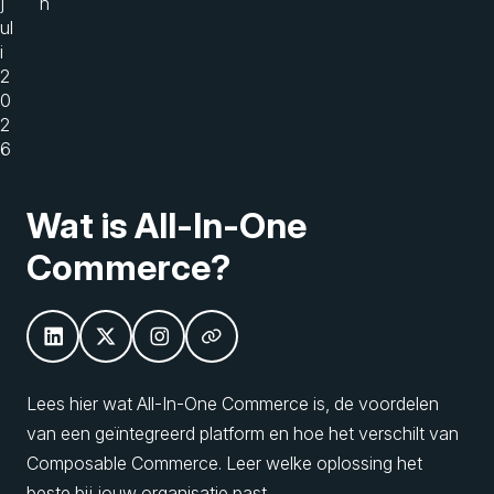
j
n
ul
i
2
0
2
6
Wat is All-In-One
Commerce?
Lees hier wat All-In-One Commerce is, de voordelen
van een geïntegreerd platform en hoe het verschilt van
Composable Commerce. Leer welke oplossing het
beste bij jouw organisatie past.