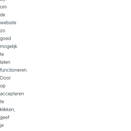
om
o
de
u
website
zo
4 Belangrijke stappen bij de overstap
goed
naar Composable Commerce
mogelijk
te
Overweeg je de overstap naar een Composable
laten
Commerce architectuur? Neem dan eerst deze 4
functioneren.
stappen door.
Door
op
Lees meer
accepteren
te
klikken,
geef
je