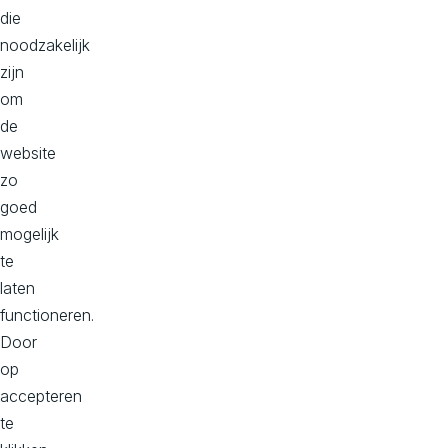
die
best
noodzakelijk
passende
zijn
technische
om
oplossing
de
die
website
ondersteunend
zo
is
goed
aan
mogelijk
je
te
business
laten
doelstellingen.
functioneren.
Benieuwd
Door
naar
op
hoe
accepteren
wij
te
dit