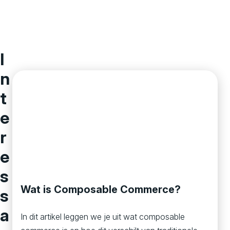
I
n
t
e
r
e
s
Wat is Composable Commerce?
s
a
In dit artikel leggen we je uit wat composable