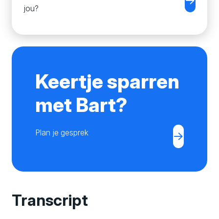
jou?
Keertje sparren
met Bart?
Plan je gesprek
Transcript