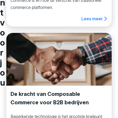
n
commerce is en hoe dit verschilt van traditionele
commerce platformen.
t
Lees meer
v
o
o
r
j
o
u
De kracht van Composable
Commerce voor B2B bedrijven
Beperkende technologie is het grootste knelpunt