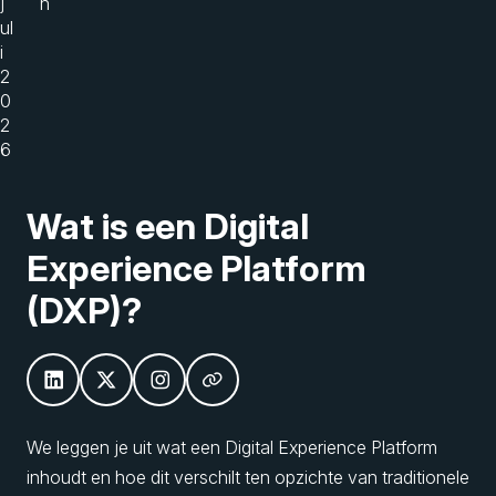
j
n
ul
i
2
0
2
6
Wat is een Digital
Experience Platform
(DXP)?
We leggen je uit wat een Digital Experience Platform
inhoudt en hoe dit verschilt ten opzichte van traditionele