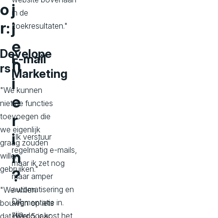
o
j
in de
r:
j
zoekresultaten."
e
Develope
E-mail
h
rs
Marketing
i
"We kunnen
e
niet de functies
r
toevoegen die
we eigenlijk
i
"Ik verstuur
graag zouden
regelmatig e-mails,
n
willen
maar ik zet nog
gebruiken."
?
maar amper
automatisering en
"We willen
Dit
segmentatie in.
bouwen op iets
zijn
Hierdoor kost het
dat over 5 jaar