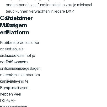
onderstaande zes functionaliteiten zou je minimaal
terug kunnen verwachten in iedere DXP:
Content
Customer
Managem
Data
ent
Platform
Productie,
Alle interacties door
opslag en
individuele
distributie van
bezoekers met je
content op een
DXP worden
uniforme wijze
centraal opgeslagen
over al je
en zijn inzetbaar om
kanalen.
je beleving te
Bovendien
optimaliseren.
hebben veel
DXPs AI-