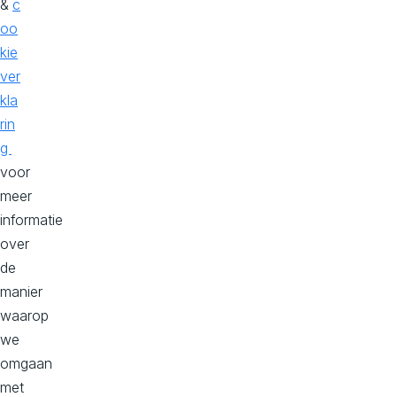
&
c
oo
Een
kie
Composable
ver
DXP.
kla
rin
g
voor
meer
informatie
over
Een
de
Integrated
manier
DXP.
waarop
we
omgaan
met