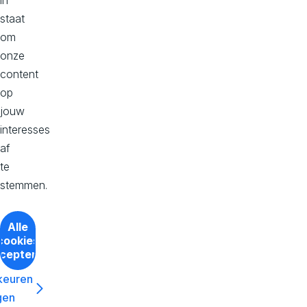
in
staat
om
onze
content
op
jouw
interesses
af
te
stemmen.
Alle
cookies
Gemiddelde tijd op pagina
273
%
cepteren
Driestar Hogeschool zag een
keuren
enorme stijging dankzij hun
gen
DXP.