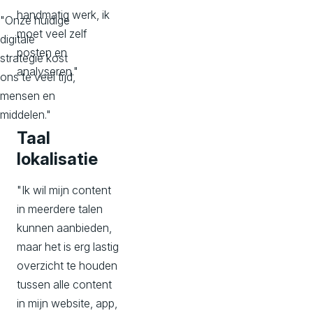
handmatig werk, ik
"Onze huidige
moet veel zelf
digitale
posten en
strategie kost
analyseren."
ons te veel tijd,
mensen en
middelen."
Taal
lokalisatie
"Ik wil mijn content
in meerdere talen
kunnen aanbieden,
maar het is erg lastig
overzicht te houden
tussen alle content
in mijn website, app,