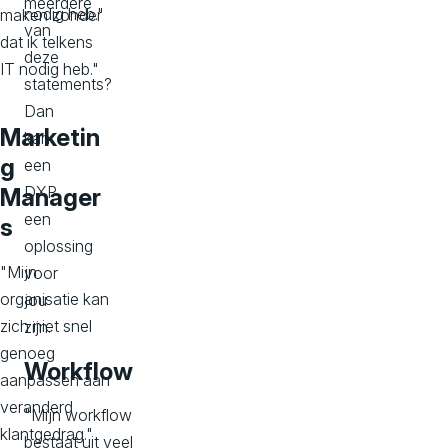
meerdere
nodig heb."
maken zonder
van
dat ik telkens
deze
IT nodig heb."
statements?
Dan
Marketin
kan
g
een
DXP
Manager
een
s
oplossing
"Mijn
voor
organisatie kan
jou
zich niet snel
zijn.
genoeg
Workflow
aanpassen aan
veranderd
"
Mijn workflow
klantgedrag."
bestaat uit veel