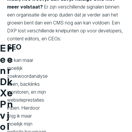
meer volstaat?
Er zijn verschillende signalen binnen
een organisatie die erop duiden dat je verder aan het
groeien bent dan een CMS nog aan kan voldoen. Een
DXP lost verschillende knelpunten op voor developers,
content editors, en CEOs:
E
H
SEO
e
e
"Ik kan maar
n
r
moeilijk
zoekwoordanalyse
D
k
doen, backlinks
X
e
monitoren, en mijn
websiteprestaties
P
n
inzien. Hierdoor
v
j
krijg ik maar
o
i
moeilijk mijn
website bovenaan