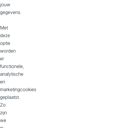
jouw
gegevens.
Met
Een All-In-
deze
One DXP.
optie
worden
er
functionele,
analytische
en
marketingcookies
geplaatst.
Zo
zijn
we