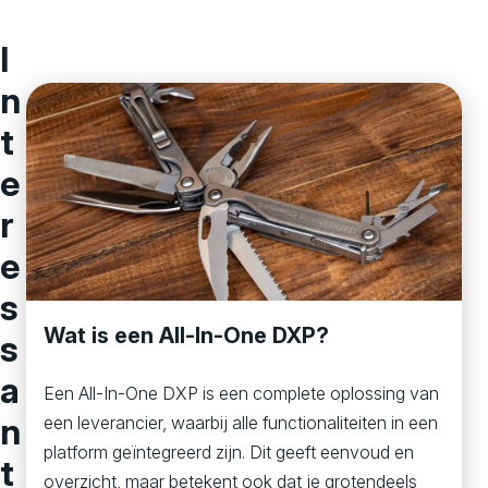
I
n
t
e
r
e
s
Wat is een All-In-One DXP?
s
a
Een All-In-One DXP is een complete oplossing van
n
een leverancier, waarbij alle functionaliteiten in een
platform geïntegreerd zijn. Dit geeft eenvoud en
t
overzicht, maar betekent ook dat je grotendeels