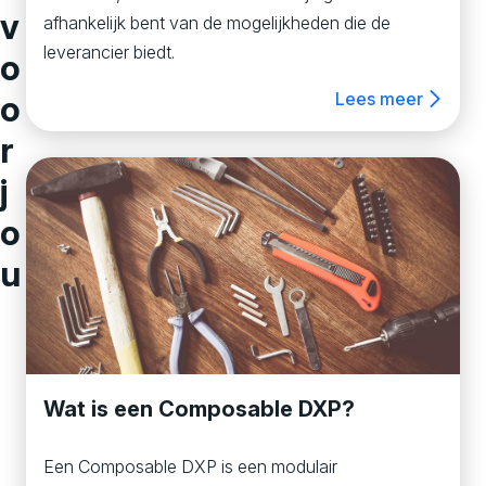
v
afhankelijk bent van de mogelijkheden die de
leverancier biedt.
o
o
Lees meer
r
j
o
u
Wat is een Composable DXP?
Een Composable DXP is een modulair