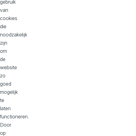
gebruik
het
van
beste
cookies
bij
die
je
noodzakelijk
behoeftes?
zijn
Samen
om
brengen
de
we
website
jouw
zo
wensen
goed
in
mogelijk
kaart,
te
en
laten
zoeken
functioneren.
we
Door
jouw
op
perfecte