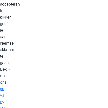
accepteren
match.
te
We
klikken,
helpen
geef
je
je
graag
aan
verder!
hiermee
P
akkoord
l
te
a
gaan.
n
Bekijk
j
ook
e
ons
g
pri
e
va
s
cy
p