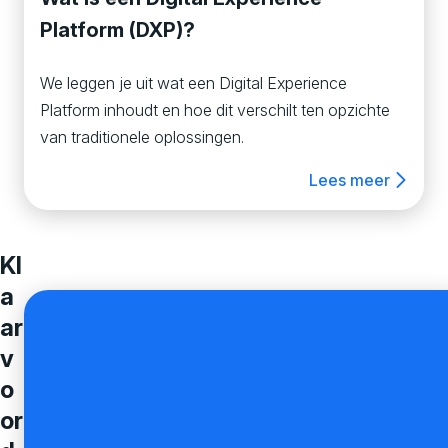
Platform (DXP)?
We leggen je uit wat een Digital Experience
Platform inhoudt en hoe dit verschilt ten opzichte
van traditionele oplossingen.
Lees meer
Kl
a
ar
v
o
or