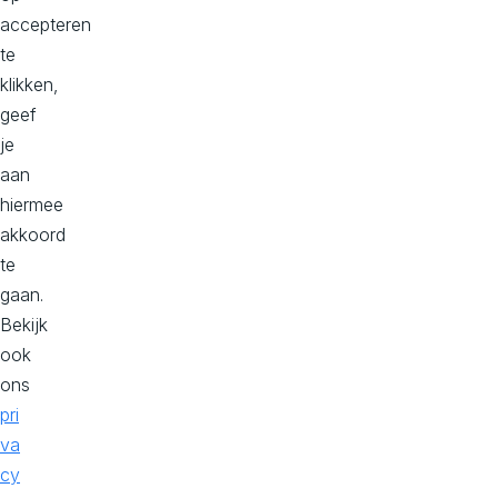
in
accepteren
kaart,
te
en
klikken,
zoeken
geef
we
je
jouw
aan
perfecte
hiermee
match.
akkoord
We
te
helpen
gaan.
je
Bekijk
graag
ook
verder!
ons
pri
P
va
l
cy
a