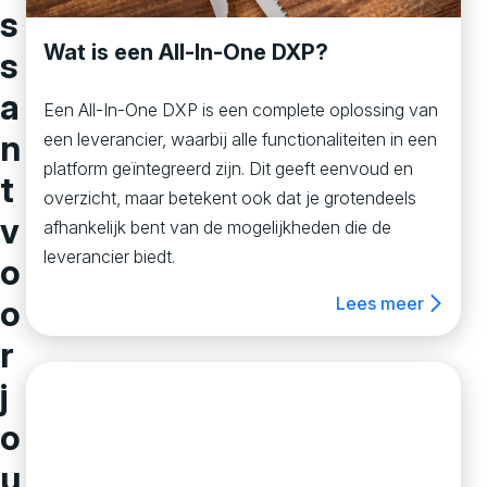
s
Wat is een All-In-One DXP?
s
a
Een All-In-One DXP is een complete oplossing van
n
een leverancier, waarbij alle functionaliteiten in een
platform geïntegreerd zijn. Dit geeft eenvoud en
t
overzicht, maar betekent ook dat je grotendeels
v
afhankelijk bent van de mogelijkheden die de
leverancier biedt.
o
o
Lees meer
r
j
o
u