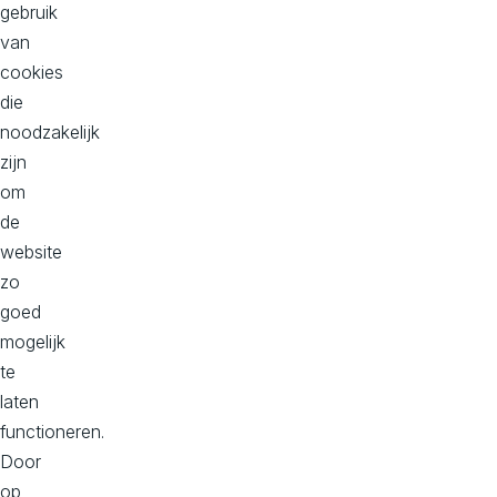
volgende
gebruik
niveau
van
te
cookies
tillen.
die
Maar
noodzakelijk
welke
zijn
past
om
het
de
beste
website
bij
zo
je
goed
behoeftes?
mogelijk
Samen
te
brengen
laten
we
functioneren.
jouw
Door
wensen
op