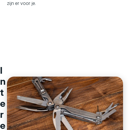
zijn er voor je.
I
n
t
e
r
e