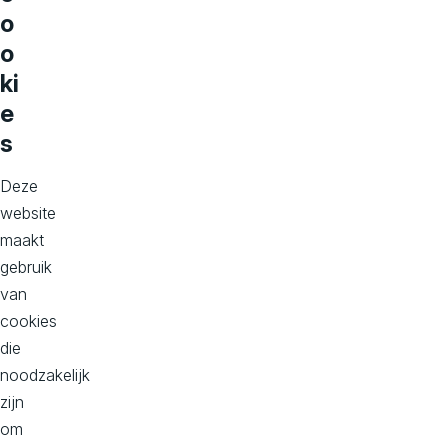
o
u
o
n
o
w
s
ki
e
D
s
i
Deze
g
website
maakt
i
gebruik
van
t
cookies
die
a
noodzakelijk
l
zijn
om