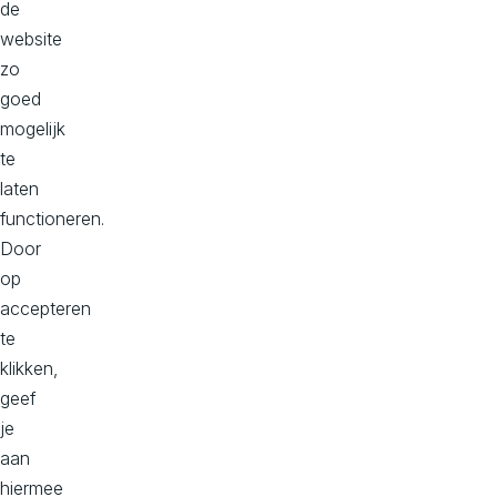
M
de
website
a
zo
goed
t
mogelijk
te
u
laten
r
functioneren.
Door
i
op
accepteren
t
te
klikken,
y
geef
je
Dankzij
aan
ons
hiermee