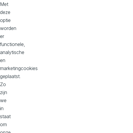
m
071 - 710 7474
werkenbij@avivasolution
Met
s.nl
deze
optie
Wil je samenwerken?
worden
info@avivasolutions.nl
er
functionele,
analytische
en
Onze kantoren
marketingcookies
geplaatst.
Hoofd kantoor
Zo
Dorpstraat 50-B
zijn
2396 HC
we
Koudekerk aan den Rijn
in
Bekijk op maps
staat
om
onze