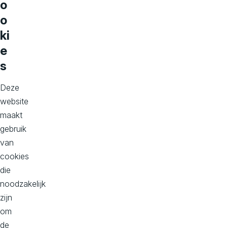
o
e
o
l
ki
e
e
s
m
a
Deze
website
a
maakt
l
gebruik
van
o
cookies
v
die
noodzakelijk
e
zijn
r
om
de