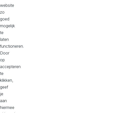
t
website
u
zo
goed
i
mogelijk
g
te
laten
d
functioneren.
?
Door
op
accepteren
Neem
te
zelf
klikken,
een
geef
kijkje
je
bij
aan
onze
hiermee
projecten.