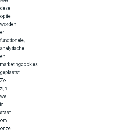
Met
s.nl
deze
optie
Wil je samenwerken?
worden
info@avivasolutions.nl
er
functionele,
analytische
en
Onze kantoren
marketingcookies
geplaatst.
Hoofd kantoor
Zo
Dorpstraat 50-B
zijn
2396 HC
we
Koudekerk aan den Rijn
in
Bekijk op maps
staat
om
onze
Kantoor Zuid, Donna