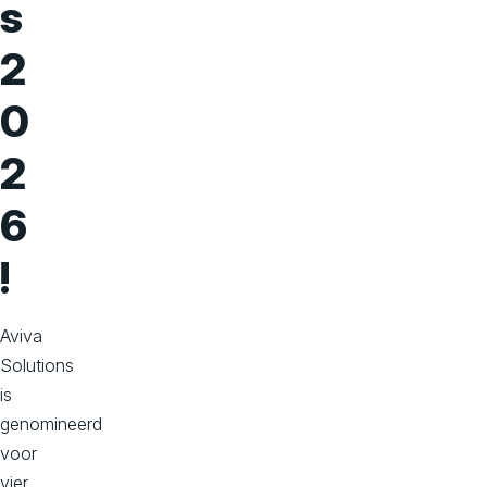
s
2
0
2
6
!
Aviva
Solutions
is
genomineerd
voor
vier