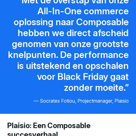
Met de overstap van onze
All-In-One commerce
oplossing naar Composable
hebben we direct afscheid
genomen van onze grootste
knelpunten. De performance
is uitstekend en opschalen
voor Black Friday gaat
zonder moeite.
Socrates Fotiou, Projectmanager, Plaisio
Plaisio: Een Composable
succesverhaal