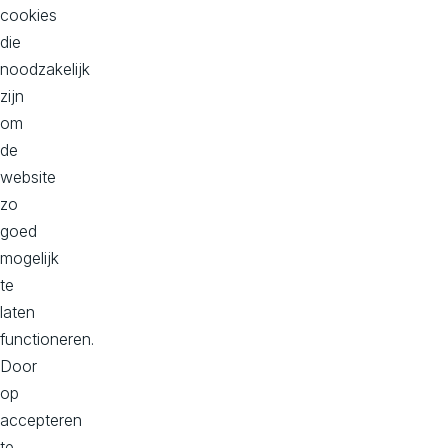
cookies
Acquisitie?
die
Liever niet.
noodzakelijk
Deze
zijn
vacature
om
delen mag
de
natuurlijk
website
altijd.
zo
goed
mogelijk
Sollici
te
teer
laten
functioneren.
direct!
Door
op
Mail
accepteren
werkenbij@
te