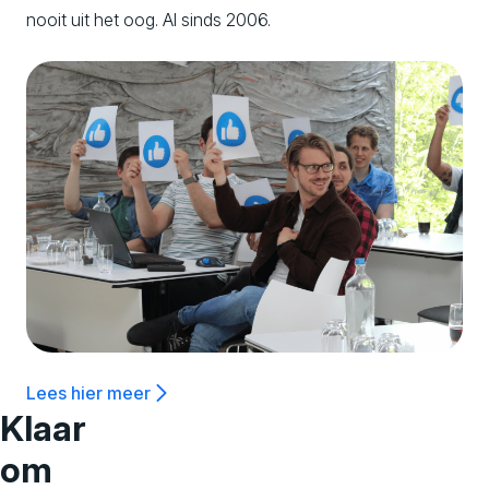
nooit uit het oog. Al sinds 2006.
Lees hier meer
Klaar
om