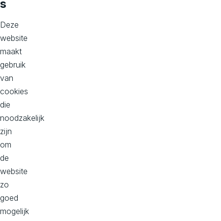
s
Groothuizen
(06-
Deze
49781923).
website
maakt
gebruik
Tot snel!
van
cookies
Acquisitie?
die
Liever niet.
noodzakelijk
Deze
zijn
vacature
om
delen mag
de
natuurlijk
website
altijd.
zo
goed
mogelijk