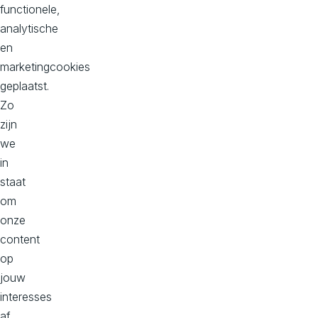
functionele,
analytische
en
Onze kantoren
marketingcookies
geplaatst.
Hoofd kantoor
Zo
Dorpstraat 50-B
zijn
2396 HC
we
Koudekerk aan den Rijn
in
Bekijk op maps
staat
om
onze
Kantoor Zuid, Donna
content
Philitelaan 57, 2e verdieping
op
5617 AK
jouw
Eindhoven
interesses
Bekijk op maps
af