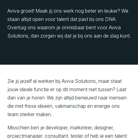
Aviva groeit! Maak jij ons werk nog beter en leuker? We
staan altijd open voor talent dat past bij ons DNA.
Overtuig ons waarom je onmisbaar bent voor Aviva
Solutions, dan zorgen wij dat je bij ons aan de slag kunt.
Zie jij jezelf al werken bij Aviva Solutions, maar staat
jouw ideale functie er op dit moment niet tussen? Laat
dan van je horen. We zijn altijd benieuwd naar mensen
die met frisse ideeën, vakmanschap en energie ons
team sterker maken.
Misschien ben je developer, marketeer, designer,
projectmanager, consultant, tester of heb je een talent