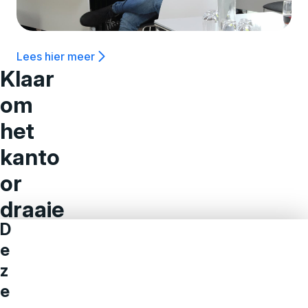
Lees hier meer
Klaar
om
het
kanto
or
draaie
D
nde te
e
houde
z
n?
e