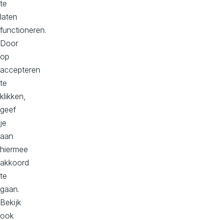
Sollici
te
teer
laten
functioneren.
direct!
Door
op
Mail
accepteren
werkenbij@
te
avivasolutio
klikken,
ns.nl
met:
geef
je
Je CV
aan
Je
hiermee
motivatie
akkoord
Een flauwe
te
grap zodat
gaan.
wij ook
Bekijk
weer een
ook
leuke