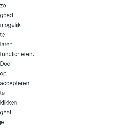
zo
goed
mogelijk
te
laten
functioneren.
Door
op
accepteren
Front-
te
klikken,
Je houdt head
geef
erover en pro
je
denkt met ons