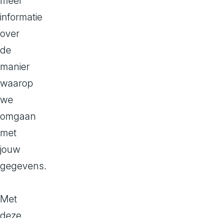
meer
bi
informatie
j
over
A
de
vi
manier
v
waarop
a
we
omgaan
S
met
ol
jouw
u
gegevens.
ti
o
Met
deze