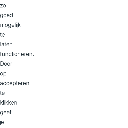
zo
goed
mogelijk
te
laten
functioneren.
Door
op
accepteren
te
klikken,
W
geef
Werken
je
a
met best