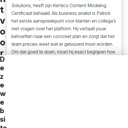
Solutions, heeft zijn Kentico Content Modeling
t
Certificaat behaald. Als business analist is Patrick
v
het eerste aanspreekpunt voor klanten en collega’s
o
met vragen over het platform. Hij vertaalt jouw
behoeften naar een concreet plan en zorgt dat het
o
team precies weet wat er gebouwd moet worden.
r
Om dat goed te doen, moet hij exact begrijpen hoe
D
content het beste gestructureerd kan worden, voor
j
e
nu én voor later.
o
z
Lees meer
u
e
w
e
b
si
te