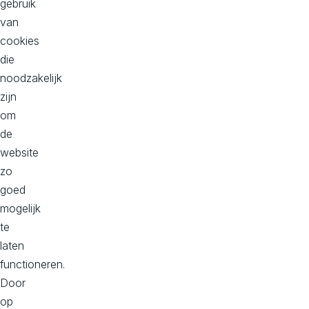
gebruik
wat jouw doelgroep daadwerkelijk doet, en waar
van
aanbevelingen worden onderbouwd met concrete
cookies
inzichten.
die
noodzakelijk
Lees meer
zijn
om
de
website
zo
goed
mogelijk
te
laten
functioneren.
Tara Huisman behaalt Kentico
Door
Marketing Certificering
op