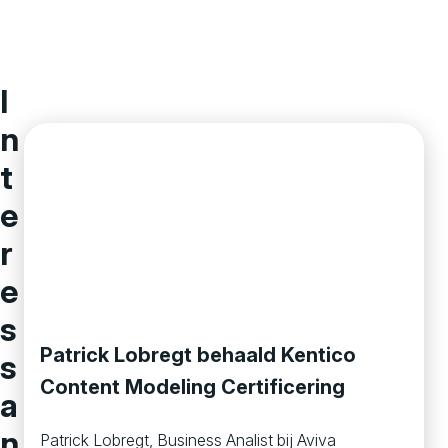
I
n
t
e
r
e
s
Patrick Lobregt behaald Kentico
s
Content Modeling Certificering
a
n
Patrick Lobregt, Business Analist bij Aviva