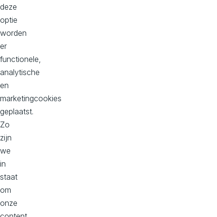
s.nl
deze
optie
Wil je samenwerken?
worden
info@avivasolutions.nl
er
functionele,
analytische
en
Onze kantoren
marketingcookies
geplaatst.
Hoofd kantoor
Zo
Dorpstraat 50-B
zijn
2396 HC
we
Koudekerk aan den Rijn
in
Bekijk op maps
staat
om
onze
Kantoor Zuid, Donna
content