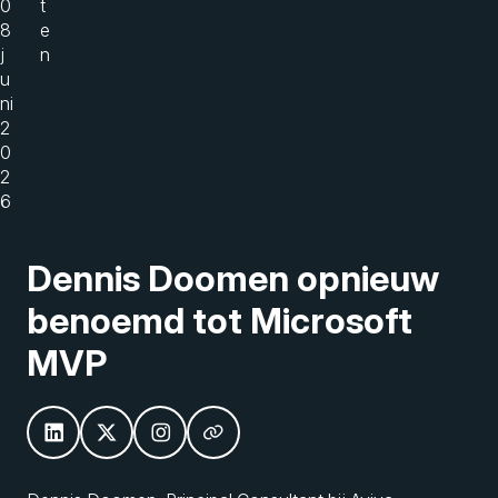
0
t
8
e
j
n
u
ni
2
0
2
6
Dennis Doomen opnieuw
benoemd tot Microsoft
MVP