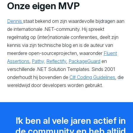
Onze eigen MVP
Dennis
staat bekend om zijn waardevolle bijdragen aan
de internationale .NET-community. Hij spreekt
regelmatig op (inter)nationale conferenties, deelt zijn
kennis via zijn technische blog en is de auteur van
meerdere open-sourceprojecten, waaronder
Fluent
Assertions
,
Pathy,
Reflectify
,
PackageGuard
en
verschillende .NET Solution Templates. Sinds 2001
onderhoudt hij bovendien de
C# Coding Guidelines
, die
wereldwijd door developers worden gebruikt.
Ik ben al vele jaren actief in
de community en heb altijd