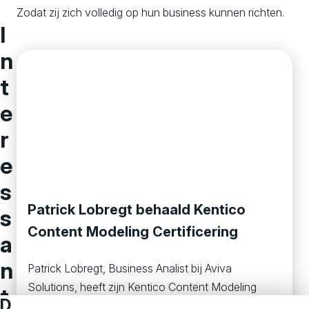
Zodat zij zich volledig op hun business kunnen richten.
I
n
t
e
r
e
s
Patrick Lobregt behaald Kentico
s
Content Modeling Certificering
a
n
Patrick Lobregt, Business Analist bij Aviva
Solutions, heeft zijn Kentico Content Modeling
t
D
Certificaat behaald. Als business analist is Patrick