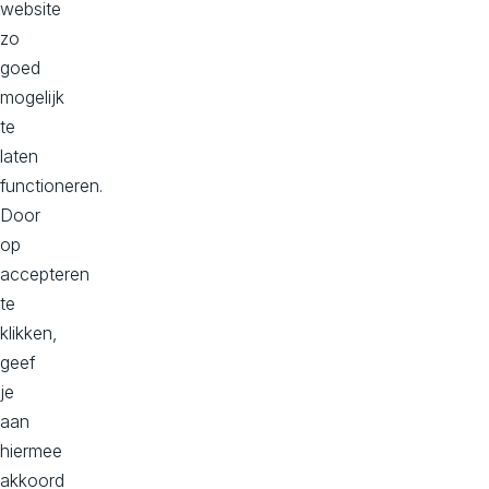
website
en hogere conversies zorgt ze ervoor dat de
zo
content van Aviva en van jou goed aanvoelt en
goed
aantoonbaar resultaat oplevert.
mogelijk
te
Lees meer
laten
functioneren.
Door
op
accepteren
te
klikken,
geef
je
aan
Google Analytics certificering
hiermee
verlengt door Roos van der Leest
akkoord