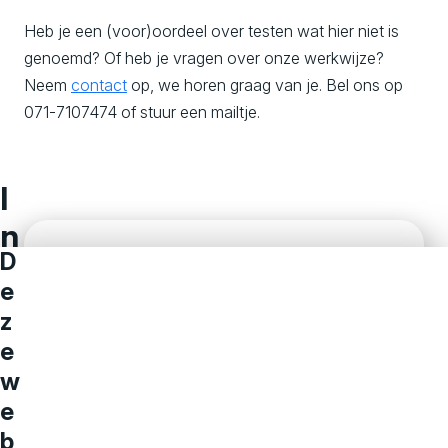
Heb je een (voor)oordeel over testen wat hier niet is
genoemd? Of heb je vragen over onze werkwijze?
Neem
contact
op, we horen graag van je. Bel ons op
071-7107474 of stuur een mailtje.
I
n
D
t
e
e
z
r
e
w
e
e
s
b