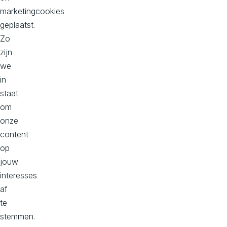
Onze kantoren
marketingcookies
geplaatst.
Hoofd kantoor
Zo
Dorpstraat 50-B
zijn
2396 HC
we
Koudekerk aan den Rijn
in
Bekijk op maps
staat
om
onze
Kantoor Zuid, Donna
content
Philitelaan 57, 2e verdieping
op
5617 AK
jouw
Eindhoven
interesses
Bekijk op maps
af
te
stemmen.