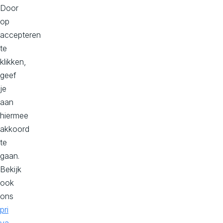
Door
Lees meer
op
accepteren
te
klikken,
geef
je
aan
hiermee
akkoord
te
8 manieren om software te testen
gaan.
Bekijk
ook
De hamvraag bij het bouwen van websites,
ons
webshops, intranetten, mijn-omgevingen en
pri
maatwerksoftware is: Werkt het allemaal zoals we