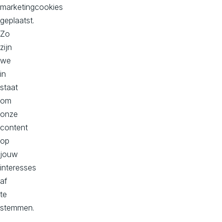
Onze kantoren
marketingcookies
geplaatst.
Hoofd kantoor
Zo
Dorpstraat 50-B
zijn
2396 HC
we
Koudekerk aan den Rijn
in
Bekijk op maps
staat
om
onze
Kantoor Zuid, Donna
content
Philitelaan 57, 2e verdieping
op
5617 AK
jouw
Eindhoven
interesses
Bekijk op maps
af
te
stemmen.