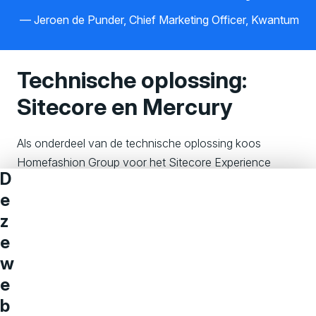
Jeroen de Punder, Chief Marketing Officer, Kwantum
Technische oplossing:
Sitecore en Mercury
Als onderdeel van de technische oplossing koos
Homefashion Group voor het Sitecore Experience
D
Platform (XP), Sitecore Commerce en Aviva's Mercury
e
e-commerce accelerator. Die laatste is een aanvullende
z
set van gebruiksklare componenten en lay-outs voor
Sitecore Commerce, die je flexibel en snel op diverse
e
niveaus naar eigen wens kunt aanpassen.
w
e
b