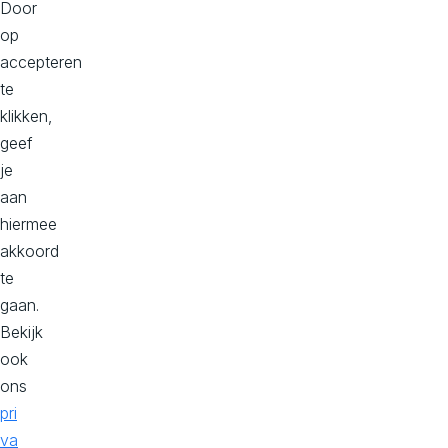
Door
op
3
accepteren
te
klikken,
geef
je
aan
hiermee
Van basale webshop naar
akkoord
te
een persoonlijke
gaan.
shopervaring
Bekijk
ook
Kwantum kan nu relevante content van échte mensen,
ons
in authentieke settings uit hun social community
pri
gebruiken om zo ‘gelijkgezinde’ shoppers te trekken of
va