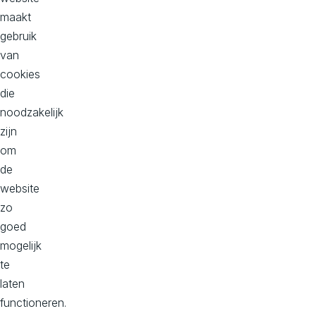
maakt
een URL-structuur die zowel bezoeker- als SEO-
gebruik
vriendelijk is.
van
cookies
die
noodzakelijk
f
zijn
om
de
website
zo
goed
mogelijk
te
laten
functioneren.